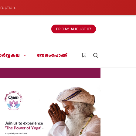
ruption.
FRIDAY, AUGUST 07
ർവ്വകല
നേരംപോക്ക്
News