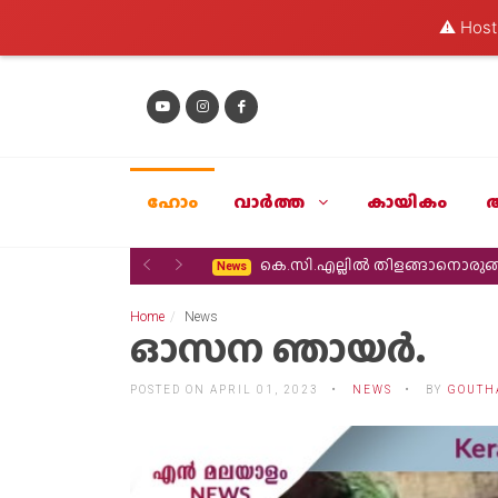
⚠️ Hosti
ഹോം
വാര്‍ത്ത
കായികം
Previous
Next
കെ.സി.എല്ലിൽ തിളങ്ങാനൊരുങ്ങ
News
Home
News
ഓസന ഞായർ.
POSTED ON APRIL 01, 2023
NEWS
BY
GOUTH