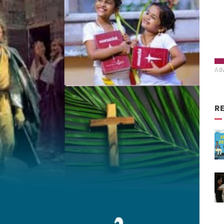
Adv
R