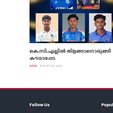
കെ.സി.എല്ലിൽ തിളങ്ങാനൊരുങ്ങി
കൗമാരപ്പട
NEWS
AUGUST 06, 2026
Follow Us
Popu