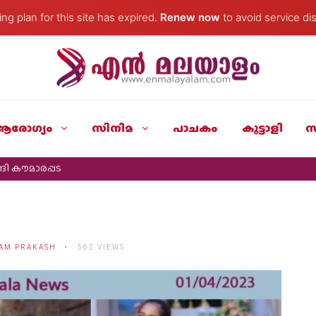
ng plan for this site has expired.
Renew now
to avoid service dis
ആരോഗ്യം
സിനിമ
പാചകം
കൂട്ടാളി
സ
ി കൗമാരപ്പട
AM PRAKASH
562 VIEWS