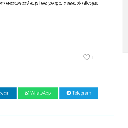
ന ഞായറോട് കൂടി ക്രൈസ്തവ സഭകൾ വിശുദ്ധ
1
kedin
WhatsApp
Telegram