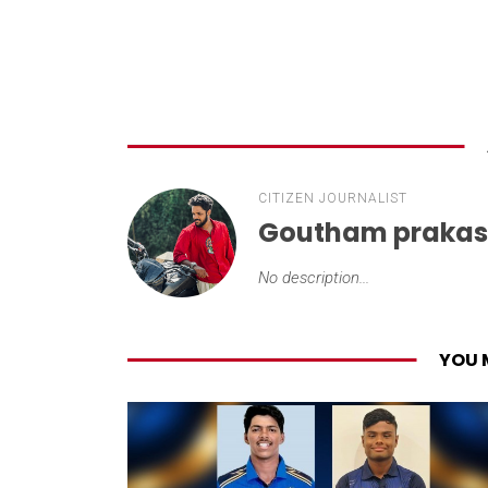
CITIZEN JOURNALIST
Goutham praka
No description...
YOU 