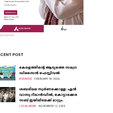
ertisement
ECENT POST
കേരളത്തിന്റെ ആദ്യത്തെ സമഗ്ര
ഡിസൈൻ ഫെസ്റ്റിവൽ
BUSINESS
FEBRUARY 18, 2026
ശബരിമല സ്വർണക്കൊള്ള: എൻ
വാസു റിമാൻഡിൽ, കൊട്ടാരക്കര
സബ് ജയിലിലേക്ക് മാറ്റും.
LOCALNEWS
NOVEMBER 12, 2025