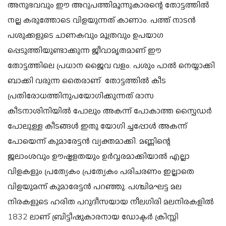
അനുഭവവും
ഈ അറുപത്തിമൂന്നുകാരന്റെ തോട്ടത്തിൽ
നല്ല കരുത്തോടെ വിളയുന്നത് കാണാം.
പത്ത് നാടൻ
പശുക്കളുടെ ചാണകവും മൂത്രവും ഉപയാഗ
പ്പെടുത്തിയുണ്ടാക്കുന്ന
ജീവാമൃതമാണ് ഈ
തോട്ടത്തിലെ
പ്രധാന ജൈവ വളം.
പശും പാൽ നെയ്യാക്കി
ബാക്കി വരുന്ന തൈരാണ് തോട്ടത്തിൽ കീട
പ്രതിരോധത്തിനുപയോഗിക്കുന്നത്
രാസ
കീടനാശിനിയിൽ പോലും അകന്ന് പോകാത്ത സ്പൈഡർ
പോലുള്ള കീടങ്ങൾ ഇതു യോഗി ച്ചപ്പോൾ അകന്ന്
പോയെന്ന് കുമാരേട്ടൻ വ്യക്തമാക്കി.
മണ്ണിന്റെ
ജലാംശവും
ഊഷ്മളതയും
ഉർവ്വരമാക്കിയാൽ എല്ലാ
വിളകളും പ്രത്യേകം പ്രത്യേകം പരിചരണം ഇല്ലാതെ
വിളയുമന്ന് കുമാരേട്ടൻ പറഞ്ഞു.
പശ്ചിമഘട്ട മല
നിരകളുടെ ഹരിത പറുദീസയായ നീലഗിരി മലനിരകളിൽ
1832 ലാണ് ബ്രിട്ടീഷുകാരനായ ഡോക്ടർ ക്രിസ്റ്റി