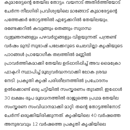
കുമാരേട്ടന്റെ
തേയില തോട്ടം.
വയനാട് അതിർത്തിയോട്
ചേർന്ന നീലഗിരി പ്രവിശ്യയിലെ മാങ്ങോട് കുമാരേട്ടന്റെ
പത്തേക്കർ തോട്ടത്തിൽ എട്ടേക്കറിൽ തേയിലയും,
രണ്ടേക്കറിൽ കവുങ്ങും തെങ്ങും സുഗന്ധ
വ്യജ്ഞനങ്ങളും
പഴവർഗ്ഗങ്ങളും വിളയുന്നത്.
പന്ത്രണ്ട്
വർഷം മുമ്പ് സുഭാഷ് പലേക്കറുടെ ചെലവില്ലാ കൃഷിയുടെ
പാഠങ്ങൾ
പ്രായോഗീക തലത്തിൽ മണ്ണിൽ
പ്രാവർത്തികമാക്കി തേയില ഉദ്പ്പാദിപ്പിച്ച് അവ മൈക്രോ
ഫാക്ടറി സ്ഥാപിച്ച് മൂല്യവർദ്ധനവാക്കി ലോക ശ്രദ്ധ
നേടി.
പ്രകൃതി കൃഷി പരിശീലനത്തിൽ
പ്രചോദനം
ഉൽക്കൊണ്ട്
ഒരു ചട്ടിയിൽ സംസ്കരണം തുടങ്ങി,
ഇപ്പോൾ
30 ലക്ഷം രൂപ മൂലധനത്തിൽ
രാജ്യത്തെ പ്രഥമ തേയില
സംസ്കരണ സംവിധാനമാക്കി മാറ്റി.
തന്റെ തോട്ടത്തിനോട്
ചേർന്ന് ഒരുക്കിയിരിക്കുന്നത്.
കൃഷിയിലെ 40 വർഷത്തെ
അനുഭവവും
12 വർഷത്തെ പ്രകൃതി കൃഷിയിലെ