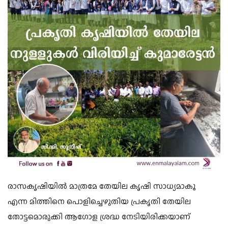
രാസകൃഷിയിൽ മാത്രമേ തേയില കൃഷി സാധ്യമാകൂ
എന്ന
മിത്തിനെ പൊളിച്ചെഴുതിയ
പ്രകൃതി തേയില
തോട്ടമൊരുക്കി
ആഗോള ശ്രദ്ധ നേടിയിരിക്കയാണ്