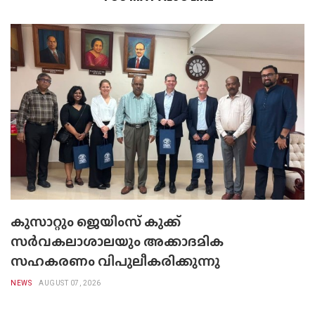
കുസാറ്റും ജെയിംസ് കുക്ക്
സർവകലാശാലയും അക്കാദമിക
സഹകരണം വിപുലീകരിക്കുന്നു
NEWS
AUGUST 07, 2026