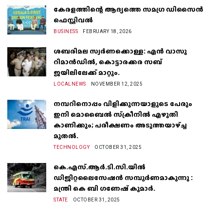
കേരളത്തിന്റെ ആദ്യത്തെ സമഗ്ര ഡിസൈൻ
ഫെസ്റ്റിവൽ
BUSINESS
FEBRUARY 18, 2026
ശബരിമല സ്വർണക്കൊള്ള: എൻ വാസു
റിമാൻഡിൽ, കൊട്ടാരക്കര സബ്
ജയിലിലേക്ക് മാറ്റും.
LOCALNEWS
NOVEMBER 12, 2025
നമ്പറിനൊപ്പം വിളിക്കുന്നയാളുടെ പേരും
ഇനി മൊബൈൽ സ്‌ക്രീനില്‍ എഴുതി
കാണിക്കും; പരീക്ഷണം അടുത്തയാഴ്‌ച്ച
മുതല്‍.
TECHNOLOGY
OCTOBER 31, 2025
കെ.എസ്.ആർ.ടി.സി.യിൽ
ഡിജിറ്റലൈസേഷൻ സമ്പൂർണമാകുന്നു :
മന്ത്രി കെ ബി ഗണേഷ് കുമാർ.
STATE
OCTOBER 31, 2025