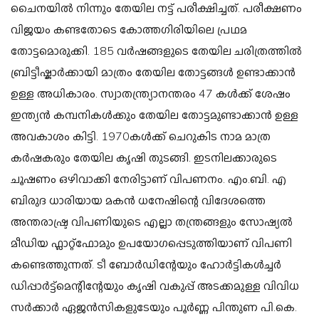
ചൈനയിൽ നിന്നും തേയില നട്ട് പരീക്ഷിച്ചത്.
പരീക്ഷണം
വിജയം കണ്ടതോടെ കോത്തഗിരിയിലെ പ്രഥമ
തോട്ടമൊരുക്കി.
185 വർഷങ്ങളുടെ തേയില ചരിത്രത്തിൽ
ബ്രിട്ടീഷ്കാർക്കായി മാത്രം തേയില തോട്ടങ്ങൾ ഉണ്ടാക്കാൻ
ഉള്ള അധികാരം. സ്വാതന്ത്ര്യാനന്തരം 47 കൾക്ക് ശേഷം
ഇന്ത്യൻ കമ്പനികൾക്കും തേയില തോട്ടമുണ്ടാക്കാൻ ഉള്ള
അവകാശം കിട്ടി.
1970കൾക്ക് ചെറുകിട നാമ മാത്ര
കർഷകരും
തേയില കൃഷി തുടങ്ങി.
ഇടനിലക്കാരുടെ
ചൂഷണം ഒഴിവാക്കി നേരിട്ടാണ് വിപണനം.
എം.ബി. എ
ബിരുദ ധാരിയായ മകൻ ധനേഷിന്റെ വിദേശത്തെ
അന്തരാഷ്ട്ര വിപണിയുടെ എല്ലാ തന്ത്രങ്ങളും സോഷ്യൽ
മീഡിയ ഫ്ലാറ്റ്ഫോമും
ഉപയോഗപ്പെടുത്തിയാണ് വിപണി
കണ്ടെത്തുന്നത്.
ടീ ബോർഡിന്റേയും ഹോർട്ടികൾച്ചർ
ഡിപ്പാർട്ട്മെന്റിന്റേയും കൃഷി വകുപ്പ് അടക്കമുള്ള വിവിധ
സർക്കാർ ഏജൻസികളുടേയും പൂർണ്ണ പിന്തുണ പി.കെ.