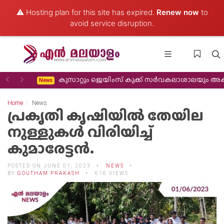
⚠️ Hosting plan for this site has expired.
Renew now
to
avoid service disruption.
Previous
Next
കുസാറ്റും ജെയിംസ് കുക്ക് സർവകലാശാലയും അക്കാദമിക സഹകരണം വിപുലീ
News
Home
News
പ്രകൃതി കൃഷിയിൽ തേയില
നുള്ളുകൾ വിരിയിച്ച്
കുമാരേട്ടൻ.
POSTED ON JUNE 01, 2023
NEWS
BY
GOUTHAM PRAKASH
616 VIEWS