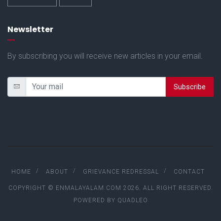
Newsletter
By subscribing you will receive new articles in your email.
Subscribe
HOME
ABOUT
GRIEVANCE REDRESSAL
CONTACT
COPYRIGHT © ENMALAYALAM.COM 2026. ALL RIGHT RESERVED.
POWERED BY
QUADLEO