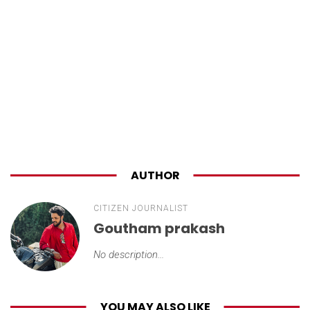
AUTHOR
CITIZEN JOURNALIST
Goutham prakash
No description...
YOU MAY ALSO LIKE