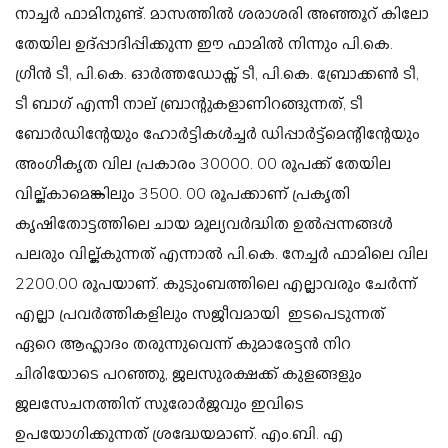
നാച്ചർ ഫാമിനുണ്ട്.
മാസത്തിൽ ശരാശരി അഞ്ഞൂറ് കിലോ
തേയില ഉദ്പ്പാദിപ്പിക്കുന്ന ഈ ഫാമിൽ നിന്നും പി.കെ.
ഗ്രീൻ ടീ, പി.കെ. ഓർത്തഡോക്സ് ടീ, പി.കെ. ബ്രോക്കൺ ടീ,
ടീ ബാഗ് എന്നീ നാല് ബ്രാന്റുകളാണിറങ്ങുന്നത്, ടീ
ബോർഡിന്റേയും ഹോർട്ടികൾച്ചർ ഡിപ്പാർട്ട്മെന്റിന്റേയും
അംഗീകൃത വില പ്രകാരം 30000. 00 രൂപക്ക് തേയില
വില്ക്കാമെങ്കിലും 3500. 00 രൂപക്കാണ് പ്രകൃതി
കൃഷിതോട്ടത്തിലെ ചായ മൂല്യവർദ്ധിത ഉൽപ്പന്നങ്ങൾ
പലരും വില്ക്കുന്നത് എന്നാൽ പി.കെ. നേച്ചർ ഫാമിലെ വില
2200.00 രൂപയാണ്.
കുടുംബത്തിലെ എല്ലാവരും ചേർന്ന്
എല്ലാ പ്രവർത്തികളിലും സജീവമായി ഇടപെടുന്നത്
ഏറെ ആഹ്ലാദം തരുന്നുവെന്ന് കുമാരേട്ടൻ നിറ
ചിരിയോടെ പറഞ്ഞു,
ജലസുരക്ഷക്ക് കുളങ്ങളും
ജലസേചനത്തിന് സൂരോർജവും
ഇവിടെ
ഉപയോഗിക്കുന്നത് ശ്രദ്ധേയമാണ്.
എം.ബി. എ