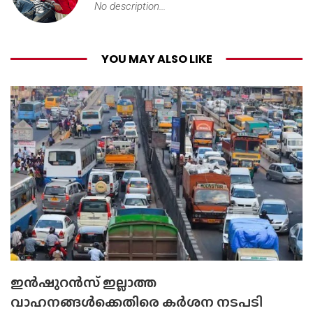
No description...
YOU MAY ALSO LIKE
ഇൻഷുറൻസ് ഇല്ലാത്ത
വാഹനങ്ങൾക്കെതിരെ കർശന നടപടി