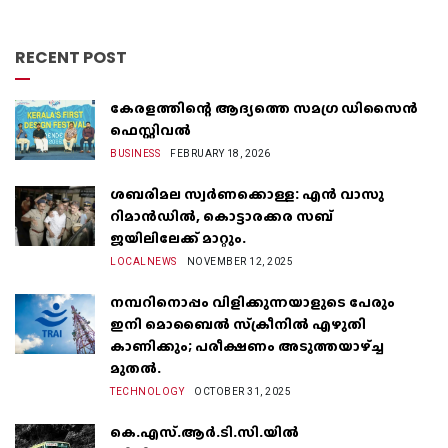
RECENT POST
കേരളത്തിന്റെ ആദ്യത്തെ സമഗ്ര ഡിസൈൻ
ഫെസ്റ്റിവൽ
BUSINESS
FEBRUARY 18, 2026
ശബരിമല സ്വർണക്കൊള്ള: എൻ വാസു
റിമാൻഡിൽ, കൊട്ടാരക്കര സബ്
ജയിലിലേക്ക് മാറ്റും.
LOCALNEWS
NOVEMBER 12, 2025
നമ്പറിനൊപ്പം വിളിക്കുന്നയാളുടെ പേരും
ഇനി മൊബൈൽ സ്‌ക്രീനില്‍ എഴുതി
കാണിക്കും; പരീക്ഷണം അടുത്തയാഴ്‌ച്ച
മുതല്‍.
TECHNOLOGY
OCTOBER 31, 2025
കെ.എസ്.ആർ.ടി.സി.യിൽ