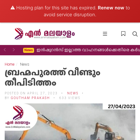
⚠️ Hosting plan for this site has expired.
Renew now
to
avoid service disruption.
Previous
Next
്ഞവരെ കാണാൻ
ഇൻഷുറൻസ് ഇല്ലാത്ത വാഹനങ്ങൾക്കെതിരെ കർ
News
Home
News
ബ്രഹ്മപുരത്ത് വീണ്ടും
തീപിടിത്തം
POSTED ON APRIL 27, 2023
NEWS
BY
GOUTHAM PRAKASH
633 VIEWS