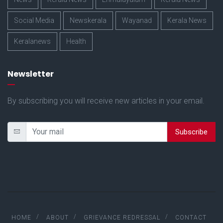
Social Media
Newskerala
Wayanad
Kerala News
Keralanews
Health
Newsletter
By subscribing you will receive new articles in your email.
Subscribe
HOME
ABOUT
GRIEVANCE REDRESSAL
CONTACT