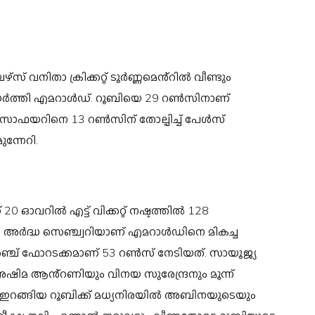
്സ് വനിതാ ക്രിക്കറ്റ് ടൂർണ്ണമെൻ്റിൽ വീണ്ടും
ുയർത്തി എമറാൾഡ്. റൂബിയെ 29 റൺസിനാണ്
ൽ സാഫയറിനെ 13 റൺസിന് തോല്പിച്ച് പേൾസ്
ന്നേറി.
0 ഓവറിൽ എട്ട് വിക്കറ്റ് നഷ്ടത്തിൽ 128
അർദ്ധ സെഞ്ച്വറിയാണ് എമറാൾഡിനെ മികച്ച
അഞ്ച് ഫോറടക്കമാണ് 53 റൺസ് നേടിയത്. സായൂജ്യ
അഷിമ ആൻ്റണിയും വിനയ സുരേന്ദ്രനും മൂന്ന്
ങ്ങിന് ഇറങ്ങിയ റൂബിക്ക് മധ്യനിരയിൽ അബിനയുടെയും