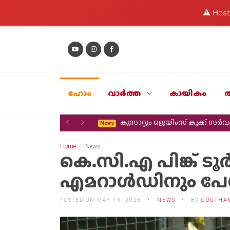
⚠️ Hosti
ഹോം
വാര്‍ത്ത
കായികം
Previous
Next
കുസാറ്റും ജെയിംസ് കുക്ക് സ
News
Home
News
കെ.സി.എ പിങ്ക് ടൂർ
എമറാൾഡിനും പേ
POSTED ON MAY 13, 2025
NEWS
BY
GOUTHA