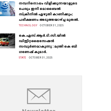
നമ്പറിനൊപ്പം വിളിക്കുന്നയാളുടെ
പേരും ഇനി മൊബൈൽ
സ്‌ക്രീനില്‍ എഴുതി കാണിക്കും;
പരീക്ഷണം അടുത്തയാഴ്‌ച്ച മുതല്‍.
TECHNOLOGY
OCTOBER 31, 2025
കെ.എസ്.ആർ.ടി.സി.യിൽ
ഡിജിറ്റലൈസേഷൻ
സമ്പൂർണമാകുന്നു : മന്ത്രി കെ ബി
ഗണേഷ് കുമാർ.
STATE
OCTOBER 31, 2025