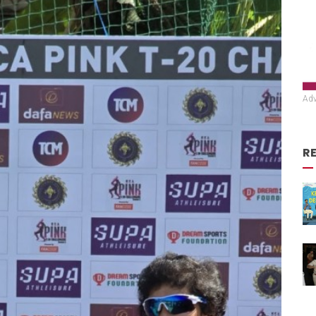
Adv
R