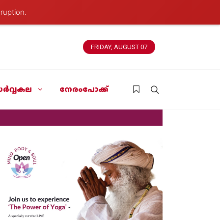
ruption.
FRIDAY, AUGUST 07
ർവ്വകല
നേരംപോക്ക്
News