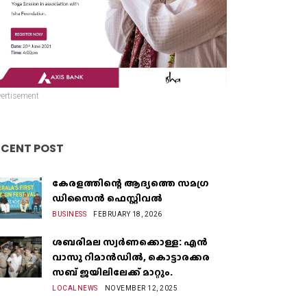
ertisement
ECENT POST
കേരളത്തിന്റെ ആദ്യത്തെ സമഗ്ര
ഡിസൈൻ ഫെസ്റ്റിവൽ
BUSINESS
FEBRUARY 18, 2026
ശബരിമല സ്വർണക്കൊള്ള: എൻ
വാസു റിമാൻഡിൽ, കൊട്ടാരക്കര
സബ് ജയിലിലേക്ക് മാറ്റും.
LOCALNEWS
NOVEMBER 12, 2025