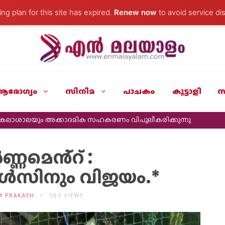
ng plan for this site has expired.
Renew now
to avoid service dis
ആരോഗ്യം
സിനിമ
പാചകം
കൂട്ടാളി
സ
ർവകലാശാലയും അക്കാദമിക സഹകരണം വിപുലീകരിക്കുന്നു
ണ്ണമെൻ്റ് :
ൾസിനും വിജയം.*
M PRAKASH
563 VIEWS