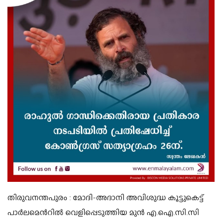
തിരുവനന്തപുരം :
മോദി-അദാനി അവിശുദ്ധ കൂട്ടുകെട്ട്
പാര്‍ലമെന്‍റില്‍ വെളിപ്പെടുത്തിയ മുന്‍ എ.ഐ.സി.സി