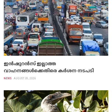
ഇൻഷുറൻസ് ഇല്ലാത്ത
വാഹനങ്ങൾക്കെതിരെ കർശന നടപടി
NEWS
AUGUST 05, 2026