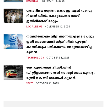
BUSINESS
FEBRUARY 18, 2026
ശബരിമല സ്വർണക്കൊള്ള: എൻ വാസു
റിമാൻഡിൽ, കൊട്ടാരക്കര സബ്
ജയിലിലേക്ക് മാറ്റും.
LOCALNEWS
NOVEMBER 12, 2025
നമ്പറിനൊപ്പം വിളിക്കുന്നയാളുടെ പേരും
ഇനി മൊബൈൽ സ്‌ക്രീനില്‍ എഴുതി
കാണിക്കും; പരീക്ഷണം അടുത്തയാഴ്‌ച്ച
മുതല്‍.
TECHNOLOGY
OCTOBER 31, 2025
കെ.എസ്.ആർ.ടി.സി.യിൽ
ഡിജിറ്റലൈസേഷൻ സമ്പൂർണമാകുന്നു :
മന്ത്രി കെ ബി ഗണേഷ് കുമാർ.
STATE
OCTOBER 31, 2025