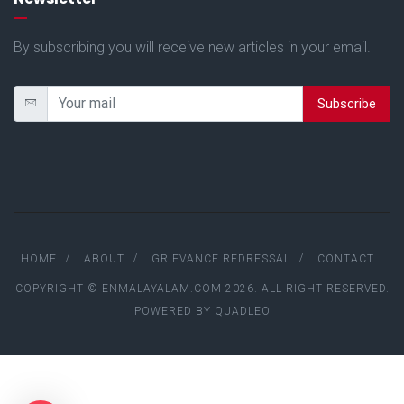
By subscribing you will receive new articles in your email.
Subscribe
HOME
ABOUT
GRIEVANCE REDRESSAL
CONTACT
COPYRIGHT © ENMALAYALAM.COM 2026. ALL RIGHT RESERVED.
POWERED BY
QUADLEO