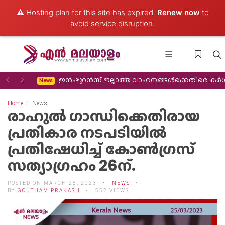
⚠️ Hosting plan for this site has expired.
Renew now
to
avoid service disruption.
Previous
Next
്ഞവരെ കാണാൻ
ഇൻഷുറൻസ് ഇല്ലാത്ത വാഹനങ്ങൾക്കെതിരെ കർ
News
Home
News
രാഹുല്‍ ഗാന്ധിക്കെതിരായ
പ്രതികാര നടപടിയില്‍
പ്രതിഷേധിച്ച് കോണ്‍ഗ്രസ്
സത്യാഗ്രഹം 26ന്.
POSTED ON MARCH 25, 2023
NEWS
BY
GOUTHAM PRAKASH
552 VIEWS