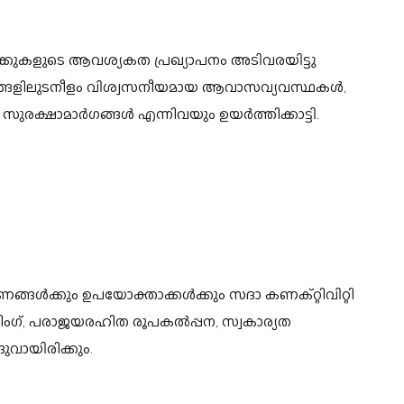
ുകളുടെ ആവശ്യകത പ്രഖ്യാപനം അടിവരയിട്ടു
ട്ടങ്ങളിലുടനീളം വിശ്വസനീയമായ ആവാസവ്യവസ്ഥകൾ,
ക്ഷാമാർഗങ്ങൾ എന്നിവയും ഉയർത്തിക്കാട്ടി.
ങ്ങൾക്കും ഉപയോക്താക്കൾക്കും സദാ കണക്റ്റിവിറ്റി
റിംഗ്, പരാജയരഹിത രൂപകൽപ്പന, സ്വകാര്യത
ുവായിരിക്കും.