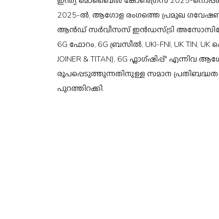
ഇന്ത്യ മൊബൈൽ കോൺഗ്രസ് 2025-നൊപ്പം
2025-ൽ, ആഗോള രംഗത്തെ പ്രമുഖ ഗവേഷണ സഖ്യ
ആൻഡ് സർവീസസ് ഇൻഡസ്ട്രി അസോസിയേഷൻ (6
6G ഫോറം, 6G ബ്രസീൽ, UKI-FNI, UK TIN, U
JOINER & TITAN), 6G ഫ്ലാഗ്ഷിപ്പ്" എന്നിവ
രൂപപ്പെടുത്തുന്നതിനുള്ള സമാന പ്രതിബദ്ധത 
പുറത്തിറക്കി.