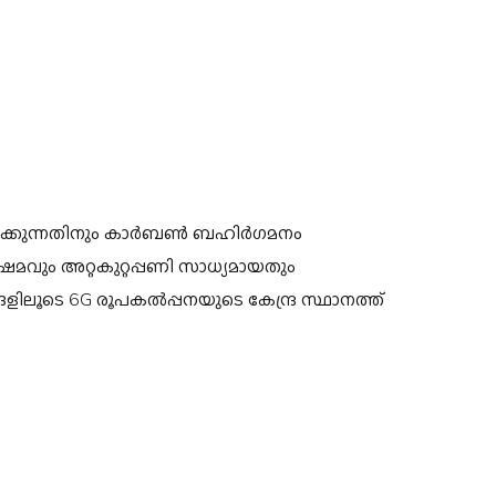
പാക്കുന്നതിനും കാർബൺ ബഹിർഗമനം
ക്ഷമവും അറ്റകുറ്റപ്പണി സാധ്യമായതും
ലൂടെ 6G രൂപകൽപ്പനയുടെ കേന്ദ്ര സ്ഥാനത്ത്