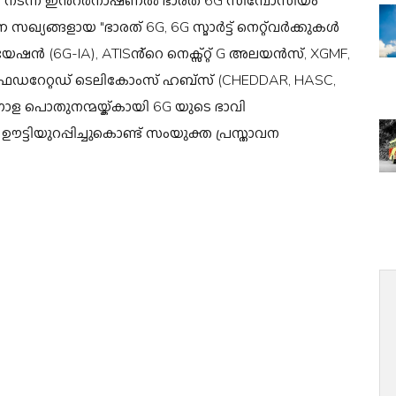
 നടന്ന ഇൻ്റർനാഷണൽ ഭാരത് 6G സിമ്പോസിയം
ങ്ങളായ "ഭാരത് 6G, 6G സ്മാർട്ട് നെറ്റ്‌വർക്കുകൾ
G-IA), ATISൻ്റെ നെക്സ്റ്റ് G അലയൻസ്, XGMF,
K ഫെഡറേറ്റഡ് ടെലികോംസ് ഹബ്‌സ് (CHEDDAR, HASC,
 ആഗോള പൊതുനന്മയ്ക്കായി 6G യുടെ ഭാവി
ഊട്ടിയുറപ്പിച്ചുകൊണ്ട് സംയുക്ത പ്രസ്താവന