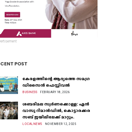
ertisement
ECENT POST
കേരളത്തിന്റെ ആദ്യത്തെ സമഗ്ര
ഡിസൈൻ ഫെസ്റ്റിവൽ
BUSINESS
FEBRUARY 18, 2026
ശബരിമല സ്വർണക്കൊള്ള: എൻ
വാസു റിമാൻഡിൽ, കൊട്ടാരക്കര
സബ് ജയിലിലേക്ക് മാറ്റും.
LOCALNEWS
NOVEMBER 12, 2025