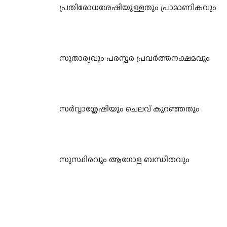
പ്രതിരോധശേഷിയുള്ളതും പ്രാമാണികവും
സുതാര്യവും പരസ്പര പ്രവർത്തനക്ഷമവും
സർവ്വാശ്ലേഷിയും ചെലവ് കുറഞ്ഞതും
സുസ്ഥിരവും ആഗോള ബന്ധിതവും