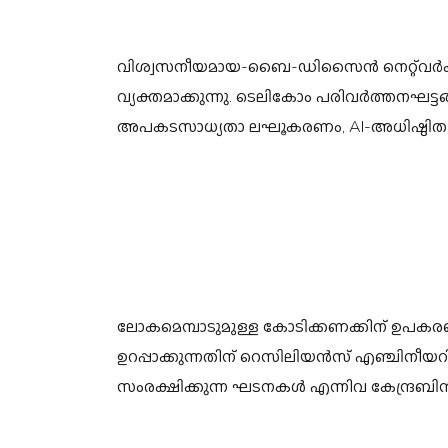
വിശ്വസനീയമായ-ബൈ-ഡിസൈൻ നെറ്റ്‌വർക്ക
വ്യക്തമാക്കുന്നു. ടെലികോം പരിവർത്തനഘ
അപകടസാധ്യതാ ലഘൂകരണം, AI-അധിഷ്ഠിത സുര
ലോകമെമ്പാടുമുള്ള കോടിക്കണക്കിന് ഉപകരണ
ഉറപ്പാക്കുന്നതിന് റെസിലിയൻസ് എഞ്ചിനീയ
സംരക്ഷിക്കുന്ന ഘടനകൾ എന്നിവ കേന്ദ്രബിന്ദ