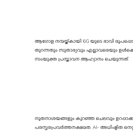
ആഗോള നന്മയ്ക്കായി 6G യുടെ ഭാവി രൂപപ്പെട
തുറന്നതും സുതാര്യവും എല്ലാവരെയും ഉൾക്
സംയുക്ത പ്രസ്താവന ആഹ്വാനം ചെയുന്നത്.
നൂതനാശയങ്ങളും കുറഞ്ഞ ചെലവും ഉറപ്പാക്കു
പരസ്പരപ്രവർത്തനക്ഷമത, AI- അധിഷ്ഠിത നെറ