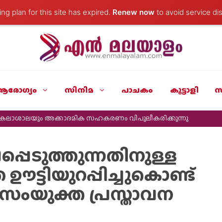
ng plan for this site has expired.
Renew now
to avoid service dis
ആരോഗ്യം
സിനിമ
പാചകം
കൂട്ടാളി
സ
ർവകലാശാലയും അക്കാദമിക സഹകരണം വിപുലീകരിക്കുന്നു
പ്പെടുത്തുന്നതിനുള്ള
ട്ടിയുറപ്പിച്ചുകൊണ്ട്
സംയുക്ത പ്രസ്താവന