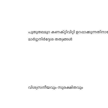
പുതുതലമുറ കണക്റ്റിവിറ്റി ഉറപ്പാക്കുന്ന
മാർഗ്ഗനിർദ്ദേശ തത്വങ്ങൾ:
വിശ്വസനീയവും സുരക്ഷിതവും