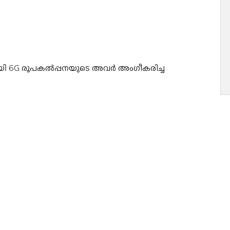
തിനായി 6G രൂപകൽപ്പനയുടെ അവർ അംഗീകരിച്ച