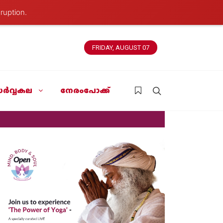
ruption.
FRIDAY, AUGUST 07
ർവ്വകല
നേരംപോക്ക്
News