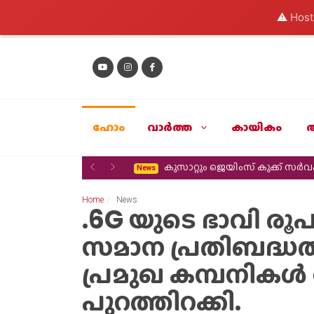
⚠️ Hosti
ഹോം
വാര്‍ത്ത
കായികം
Previous
Next
കുസാറ്റും ജെയിംസ് കുക്ക് സ
News
Home
News
.6G യുടെ ഭാവി രൂപ
സമാന പ്രതിബദ്ധത ഊ
പ്രമുഖ കമ്പനികൾ 
പുറത്തിറക്കി.