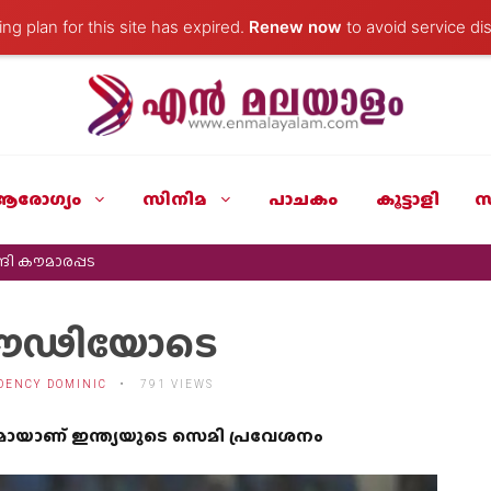
ng plan for this site has expired.
Renew now
to avoid service dis
ആരോഗ്യം
സിനിമ
പാചകം
കൂട്ടാളി
സ
ി കൗമാരപ്പട
പ്രൗഢിയോടെ
DENCY DOMINIC
791 VIEWS
യാണ് ഇന്ത്യയുടെ സെമി പ്രവേശനം