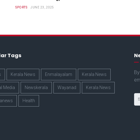
SPORTS
JUNE 23, 2025
lar Tags
Ne
By
s
Kerala News
Enmalayalam
Kerala News
em
al Media
Newskerala
Wayanad
Kerala News
lanews
Health