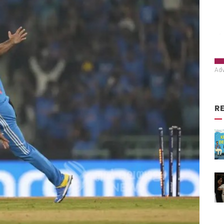
Adv
R