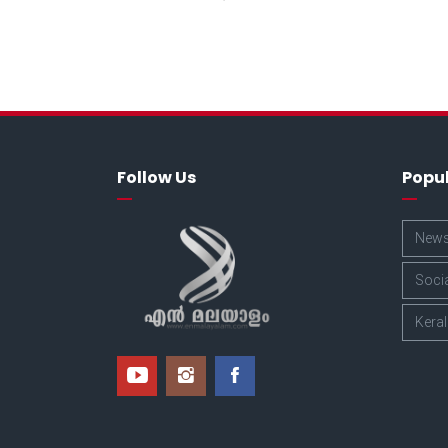
Follow Us
Popu
New
Soci
Kera