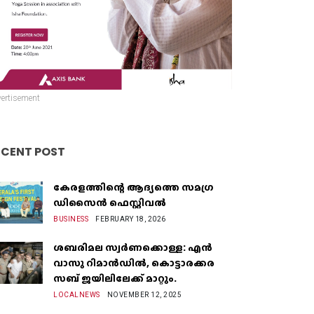
ertisement
ECENT POST
കേരളത്തിന്റെ ആദ്യത്തെ സമഗ്ര
ഡിസൈൻ ഫെസ്റ്റിവൽ
BUSINESS
FEBRUARY 18, 2026
ശബരിമല സ്വർണക്കൊള്ള: എൻ
വാസു റിമാൻഡിൽ, കൊട്ടാരക്കര
സബ് ജയിലിലേക്ക് മാറ്റും.
LOCALNEWS
NOVEMBER 12, 2025