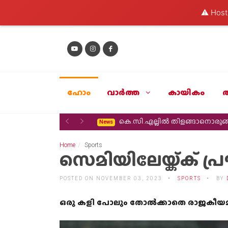
⚠️ Hosti
ഹോം
വാര്‍ത്ത
കായികം
Previous
Next
കെ.സി.എല്ലിൽ തിളങ്ങാനൊരുങ്ങ
News
Home
Sports
സെമിയിലേയ്ക്ക് 
POSTED ON NOVEMBER 03, 2023
SPORTS
BY
ഒരു കളി പോലും തോൽക്കാതെ രാജകീയമാ