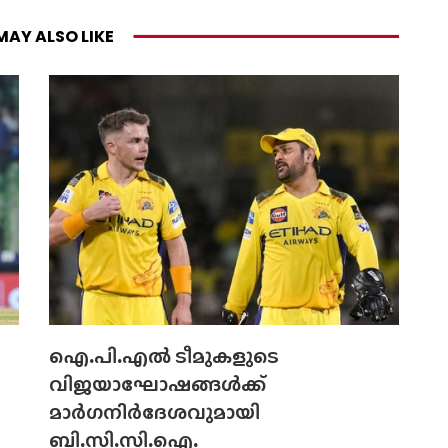
MAY ALSO LIKE
ഐ.പി.എല്‍ ടീമുകളുടെ
വിജയാഘോഷങ്ങള്‍ക്ക്
മാര്‍ഗനിര്‍ദേശവുമായി
ബി.സി.സി.ഐ.