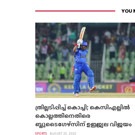
YOU 
ത്രില്ലടിപ്പിച്ച് കൊച്ചി; കെസിഎല്ലില്‍
കൊല്ലത്തിനെതിരെ
ബ്ലൂടൈഗേഴ്‌സിന് ഉജ്ജ്വല വിജയം
SPORTS
AUGUST 25, 2025