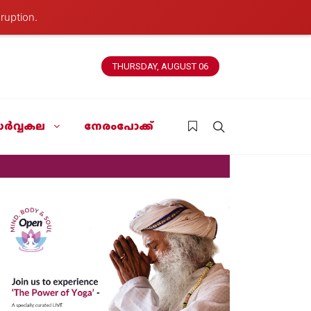
ruption.
THURSDAY, AUGUST 06
ർവ്വകല
നേരംപോക്ക്
News