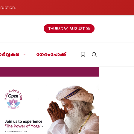
ruption.
THURSDAY, AUGUST 06
ർവ്വകല
നേരംപോക്ക്
News