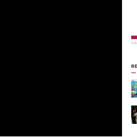
Adv
R