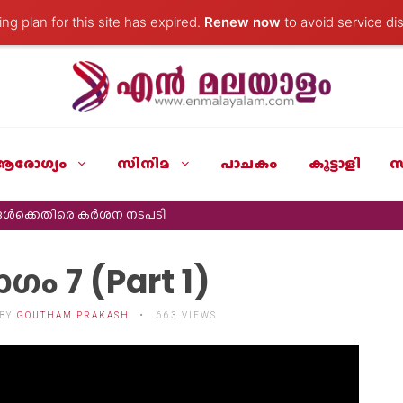
ng plan for this site has expired.
Renew now
to avoid service dis
ആരോഗ്യം
സിനിമ
പാചകം
കൂട്ടാളി
സ
ങൾക്കെതിരെ കർശന നടപടി
ഗം 7 (Part 1)
BY
GOUTHAM PRAKASH
663 VIEWS