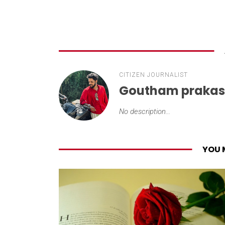
CITIZEN JOURNALIST
Goutham praka
No description...
YOU 