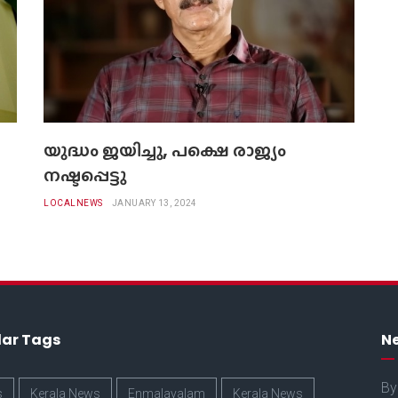
യുദ്ധം ജയിച്ചു, പക്ഷെ രാജ്യം
നഷ്ടപ്പെട്ടു
LOCALNEWS
JANUARY 13, 2024
lar Tags
Ne
By
s
Kerala News
Enmalayalam
Kerala News