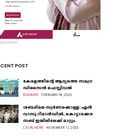
ertisement
ECENT POST
കേരളത്തിന്റെ ആദ്യത്തെ സമഗ്ര
ഡിസൈൻ ഫെസ്റ്റിവൽ
BUSINESS
FEBRUARY 18, 2026
ശബരിമല സ്വർണക്കൊള്ള: എൻ
വാസു റിമാൻഡിൽ, കൊട്ടാരക്കര
സബ് ജയിലിലേക്ക് മാറ്റും.
LOCALNEWS
NOVEMBER 12, 2025