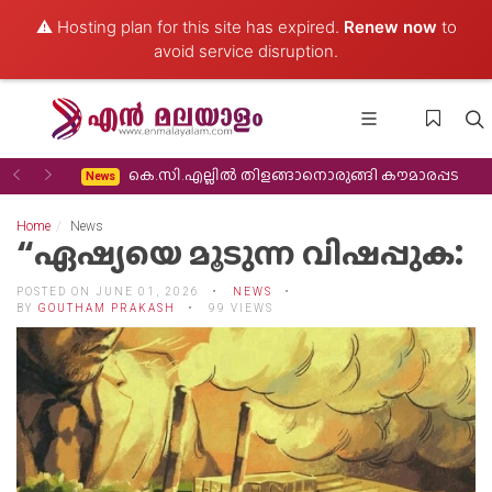
⚠️ Hosting plan for this site has expired.
Renew now
to
avoid service disruption.
Previous
Next
 തിരിച്ചുവരവ്
കെ.സി.എല്ലിൽ തിളങ്ങാനൊരുങ്ങി കൗമാരപ്പട
News
Home
News
“ഏഷ്യയെ മൂടുന്ന വിഷപ്പുക:
POSTED ON JUNE 01, 2026
NEWS
BY
GOUTHAM PRAKASH
99 VIEWS