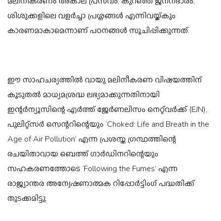
മലിനീകരണം അകാല പ്രസവം, കുറഞ്ഞ ജനനഭാരം,
ശിശുക്കളിലെ വളർച്ചാ പ്രശ്നങ്ങൾ എന്നിവയ്ക്കും
കാരണമാകാമെന്നാണ് പഠനങ്ങൾ സൂചിപ്പിക്കുന്നത്.
ഈ സാഹചര്യത്തിൽ വായു മലിനീകരണ വിഷയത്തിന്
കൂടുതൽ മാധ്യമശ്രദ്ധ ലഭ്യമാക്കുന്നതിനായി
ഇന്റർന്യൂസിന്റെ എർത്ത് ജേർണലിസം നെറ്റ്‌വർക്ക് (EJN),
പുലിറ്റ്‌സർ സെന്ററിന്റെയും ‘Choked: Life and Breath in the
Age of Air Pollution’ എന്ന പ്രശസ്ത ഗ്രന്ഥത്തിന്റെ
രചയിതാവായ ബെത്ത് ഗാർഡിനറിന്റെയും
സഹകരണത്തോടെ ‘Following the Fumes’ എന്ന
രാജ്യാന്തര അന്വേഷണാത്മക റിപ്പോർട്ടിംഗ് പദ്ധതിക്ക്
തുടക്കമിട്ടു.