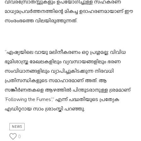
വിവരസ്രോതസ്സുകളും ഉപയോഗിച്ചുള്ള സഹകരണ
മാധ്യമപ്രവർത്തനത്തിന്റെ മികച്ച ഉദാഹരണമായാണ് ഈ
സംരംഭത്തെ വിലയിരുത്തുന്നത്.
“ഏഷ്യയിലെ വായു മലിനീകരണം ഒറ്റ പ്രശ്നമല്ല; വിവിധ
ഭൂമിശാസ്ത്ര മേഖലകളിലും വ്യവസായങ്ങളിലും ഭരണ
സംവിധാനങ്ങളിലും വ്യാപിച്ചുകിടക്കുന്ന നിരവധി
പ്രതിസന്ധികളുടെ സമാഹാരമാണ് അത്. ആ
സങ്കീർണതകളെ ആഴത്തിൽ പിന്തുടരാനുള്ള ശ്രമമാണ്
‘Following the Fumes’,” എന്ന് പദ്ധതിയുടെ പ്രത്യേക
എഡിറ്ററായ സാം ശ്രാംസ്കി പറഞ്ഞു.
NEWS
0