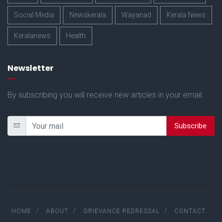
Social Media
Newskerala
Wayanad
Kerala News
Keralanews
Health
Newsletter
By subscribing you will receive new articles in your email.
Subscribe
HOME
ABOUT
GRIEVANCE REDRESSAL
CONTACT