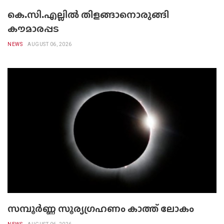
കെ.സി.എല്ലിൽ തിളങ്ങാനൊരുങ്ങി
കൗമാരപ്പട
NEWS
AUGUST 06, 2026
സമ്പൂർണ്ണ സൂര്യഗ്രഹണം കാത്ത് ലോകം