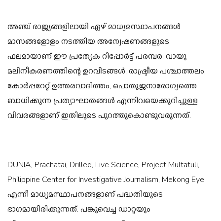
അഞ്ച് രാജ്യങ്ങളിലായി ഏഴ് മാധ്യമസ്ഥാപനങ്ങൾ
മാസങ്ങളോളം നടത്തിയ അന്വേഷണങ്ങളുടെ
ഫലമായാണ് ഈ പ്രത്യേക റിപ്പോർട്ട് പരമ്പര. വായു
മലിനീകരണത്തിന്റെ ഉറവിടങ്ങൾ, രാഷ്ട്രീയ പശ്ചാത്തലം,
കോർപ്പറേറ്റ് ഉത്തരവാദിത്തം, പൊതുജനാരോഗ്യത്തെ
ബാധിക്കുന്ന പ്രത്യാഘാതങ്ങൾ എന്നിവയെക്കുറിച്ചുള്ള
വിവരങ്ങളാണ് ഇതിലൂടെ പുറത്തുകൊണ്ടുവരുന്നത്.
DUNIA, Prachatai, Drilled, Live Science, Project Multatuli,
Philippine Center for Investigative Journalism, Mekong Eye
എന്നീ മാധ്യമസ്ഥാപനങ്ങളാണ് പദ്ധതിയുടെ
ഭാഗമായിരിക്കുന്നത്. പങ്കുവെച്ച ഡാറ്റയും