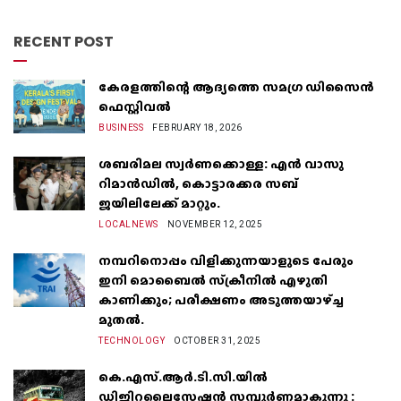
RECENT POST
കേരളത്തിന്റെ ആദ്യത്തെ സമഗ്ര ഡിസൈൻ
ഫെസ്റ്റിവൽ
BUSINESS
FEBRUARY 18, 2026
ശബരിമല സ്വർണക്കൊള്ള: എൻ വാസു
റിമാൻഡിൽ, കൊട്ടാരക്കര സബ്
ജയിലിലേക്ക് മാറ്റും.
LOCALNEWS
NOVEMBER 12, 2025
നമ്പറിനൊപ്പം വിളിക്കുന്നയാളുടെ പേരും
ഇനി മൊബൈൽ സ്‌ക്രീനില്‍ എഴുതി
കാണിക്കും; പരീക്ഷണം അടുത്തയാഴ്‌ച്ച
മുതല്‍.
TECHNOLOGY
OCTOBER 31, 2025
കെ.എസ്.ആർ.ടി.സി.യിൽ
ഡിജിറ്റലൈസേഷൻ സമ്പൂർണമാകുന്നു :