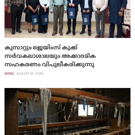
കുസാറ്റും ജെയിംസ് കുക്ക്
സർവകലാശാലയും അക്കാദമിക
സഹകരണം വിപുലീകരിക്കുന്നു
NEWS
AUGUST 07, 2026