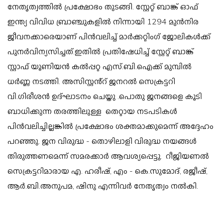
നേതൃത്വത്തിൽ പ്രക്ഷോഭം തുടങ്ങി.
സ്റ്റേറ്റ് ബാങ്ക് ഓഫ്
ഇന്ത്യ വിവിധ ബ്രാഞ്ചുകളിൽ നിന്നായി 1294 മുൻനിര
ജീവനക്കാരെയാണ് പിൻവലിച്ച് മാർക്കറ്റിംഗ് ജോലികൾക്ക്
പുനർവിന്യസിച്ചത്.ഇതിൽ പ്രതിഷേധിച്ച് സ്റ്റേറ്റ് ബാങ്ക്
സ്റ്റാഫ് യൂണിയൻ കൽപ്പറ്റ എസ്.ബി.ഐക്ക് മുമ്പിൽ
ധർണ്ണ നടത്തി.
അസിസ്റ്റൻ്റ് ജനറൽ സെക്രട്ടറി
വി.ഗിരീശൻ ഉദ്ഘാടനം ചെയ്തു .പൊതു ജനങ്ങളെ കൂടി
ബാധിക്കുന്ന തരത്തിലുള്ള തെറ്റായ നടപടികൾ
പിൻവലിച്ചില്ലങ്കിൽ പ്രക്ഷോഭം ശക്തമാക്കുമെന്ന് അദ്ദേഹം
പറഞ്ഞു. ജന വിരുദ്ധ - തൊഴിലാളി വിരുദ്ധ നയങ്ങൾ
തിരുത്തണമെന്ന് സമരക്കാർ ആവശ്യപ്പെട്ടു.
റീജിയണൽ
സെക്രട്ടറിമാരായ എ. ഹരീഷ്, എം - കെ.സുമോദ്, രജീഷ്,
ആർ.ബി.അനുപമ, ഷിനു എന്നിവർ നേതൃത്വം നൽകി.