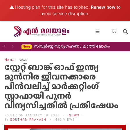
⚠️ Hosting plan for this site has expired.
Renew now
to
avoid service disruption.
Previous
Next
കുസാറ്റും ജെയിംസ് കുക്ക് സർവകലാശാലയും അക്കാദമിക സഹകരണം വിപുലീ
News
Home
News
സ്റ്റേറ്റ് ബാങ്ക് ഓഫ് ഇന്ത്യ
മുൻനിര ജീവനക്കാരെ
പിൻവലിച്ച് മാർക്കറ്റിംഗ്
സ്റ്റാഫായി പുനർ
വിന്യസിച്ചതിൽ പ്രതിഷേധം
POSTED ON JANUARY 19, 2023
NEWS
BY
GOUTHAM PRAKASH
482 VIEWS