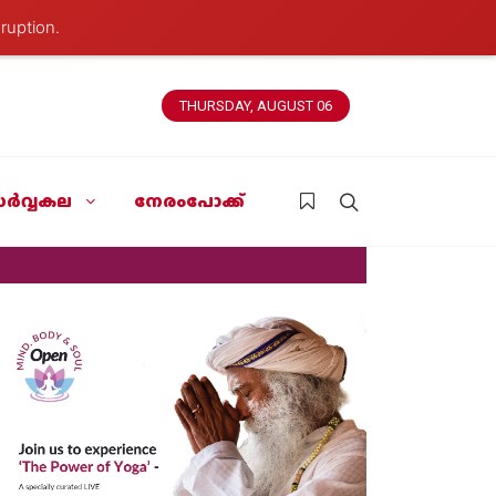
ruption.
THURSDAY, AUGUST 06
ർവ്വകല
നേരംപോക്ക്
News