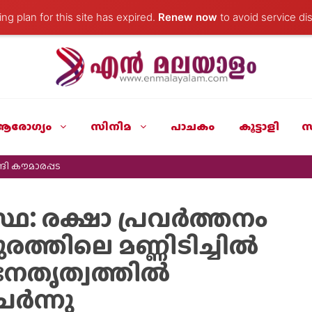
ng plan for this site has expired.
Renew now
to avoid service dis
ആരോഗ്യം
സിനിമ
പാചകം
കൂട്ടാളി
സ
ി കൗമാരപ്പട
ഥ: രക്ഷാ പ്രവർത്തനം
രത്തിലെ മണ്ണിടിച്ചിൽ
െ നേതൃത്വത്തിൽ
ർന്നു