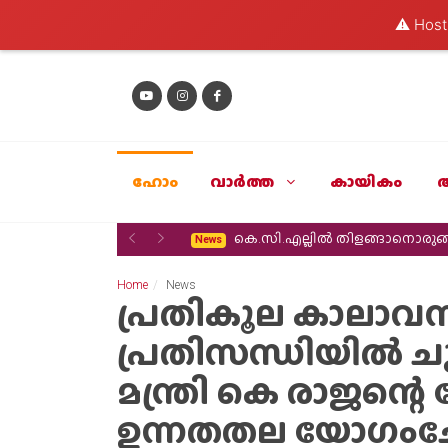
⚠️ Hosti
ഹോം
വാര്‍ത്ത
കായികം
Previous
Next
കെ.സി.എല്ലിൽ തിളങ്ങാനൊരുങ്ങ
News
Home
News
പ്രതികൂല കാലാവസ്
പ്രതിസന്ധിയിൽ ചു
മന്ത്രി കെ രാജന്റ
ഉന്നതതല യോഗംചേ