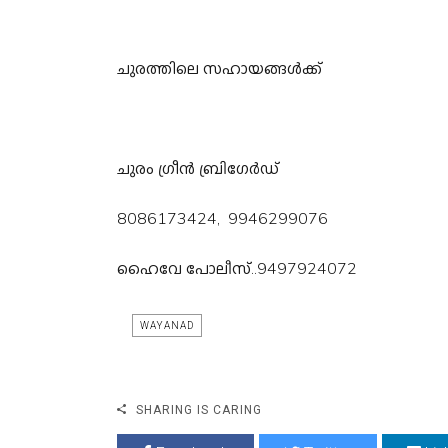
ചുരത്തിലെ സഹായങ്ങൾക്ക്
ചുരം ഗ്രീൻ ബ്രിഗേർഡ്
8086173424, 9946299076
ഹൈവേ പോലീസ്..9497924072
WAYANAD
SHARING IS CARING