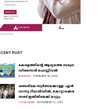
ertisement
ECENT POST
കേരളത്തിന്റെ ആദ്യത്തെ സമഗ്ര
ഡിസൈൻ ഫെസ്റ്റിവൽ
BUSINESS
FEBRUARY 18, 2026
ശബരിമല സ്വർണക്കൊള്ള: എൻ
വാസു റിമാൻഡിൽ, കൊട്ടാരക്കര
സബ് ജയിലിലേക്ക് മാറ്റും.
LOCALNEWS
NOVEMBER 12, 2025