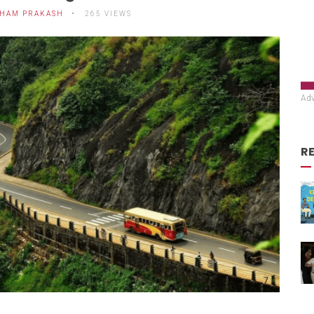
HAM PRAKASH
265 VIEWS
Adv
R