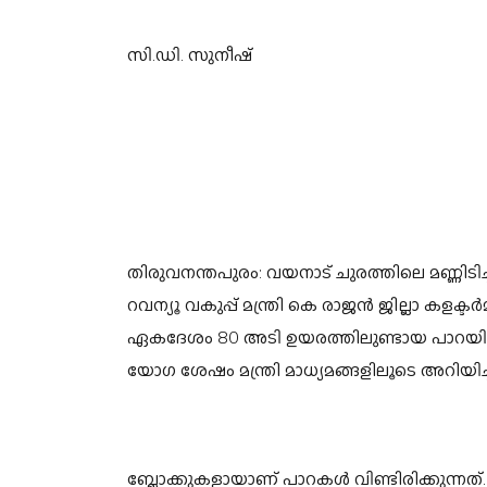
സി.ഡി. സുനീഷ്
തിരുവനന്തപുരം: വയനാട് ചുരത്തിലെ മണ്ണിടിച
റവന്യൂ വകുപ്പ് മന്ത്രി കെ രാജൻ ജില്ലാ കള
ഏകദേശം 80 അടി ഉയരത്തിലുണ്ടായ പാറയിലെ
യോഗ ശേഷം മന്ത്രി മാധ്യമങ്ങളിലൂടെ അറിയിച്ച
ബ്ലോക്കുകളായാണ് പാറകൾ വിണ്ടിരിക്കുന്നത്. 