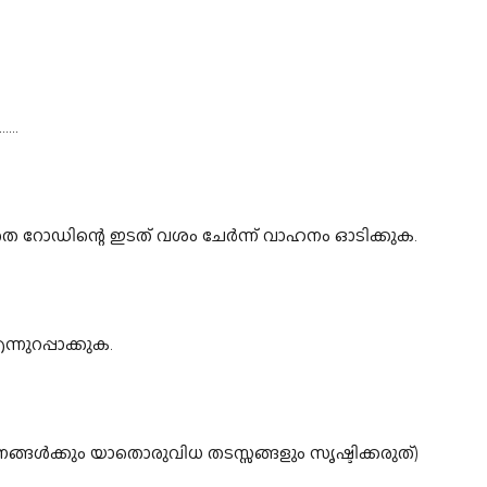
...
െ റോഡിന്റെ ഇടത് വശം ചേർന്ന് വാഹനം ഓടിക്കുക.
നുറപ്പാക്കുക.
്കും യാതൊരുവിധ തടസ്സങ്ങളും സൃഷ്ടിക്കരുത്)