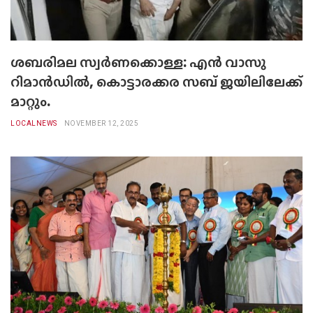
ശബരിമല സ്വർണക്കൊള്ള: എൻ വാസു
റിമാൻഡിൽ, കൊട്ടാരക്കര സബ് ജയിലിലേക്ക്
മാറ്റും.
LOCALNEWS
NOVEMBER 12, 2025