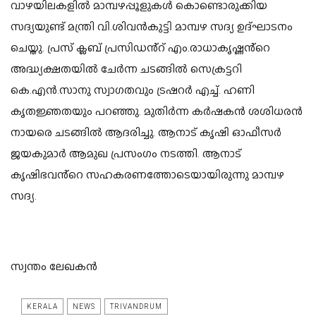
വാഴയിലകളിൽ മാമ്പഴപ്പൂളുകൾ കൊണ്ടൊരുക്കിയ
സദ്യയുണ്ട് മന്ത്രി വി.ശിവൻകുട്ടി മാമ്പഴ സദ്യ ഉദ്ഘാടനം
ചെയ്തു. പ്രസ് ക്ലബ് പ്രസിഡൻ്റ് എം.രാധാകൃഷ്ണൻ്റെ
അദ്ധ്യക്ഷതയിൽ ചേർന്ന ചടങ്ങിൽ സെക്രട്ടറി
കെ.എൻ.സാനു സ്വാഗതവും ട്രഷറർ എച്ച്. ഹണി
കൃതജ്ഞതയും പറഞ്ഞു. മുതിർന്ന കർഷകൻ ശശിധരൻ
നായരെ ചടങ്ങിൽ ആദരിച്ചു. ആനാട് കൃഷി ഓഫീസർ
ജയകുമാർ ആമുഖ പ്രസംഗം നടത്തി. ആനാട്
കൃഷിഭവൻ്റെ സഹകരണത്തോടെയായിരുന്നു മാമ്പഴ
സദ്യ.
സ്വന്തം ലേഖകൻ
KERALA
NEWS
TRIVANDRUM