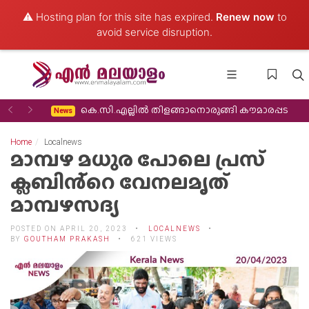
⚠️ Hosting plan for this site has expired.
Renew now
to
avoid service disruption.
Previous
Next
 തിരിച്ചുവരവ്
കെ.സി.എല്ലിൽ തിളങ്ങാനൊരുങ്ങി കൗമാരപ്പട
News
Home
Localnews
മാമ്പഴ മധുര പോലെ പ്രസ്
ക്ലബിൻ്റെ വേനലമൃത്
മാമ്പഴസദ്യ
POSTED ON APRIL 20, 2023
LOCALNEWS
BY
GOUTHAM PRAKASH
621 VIEWS