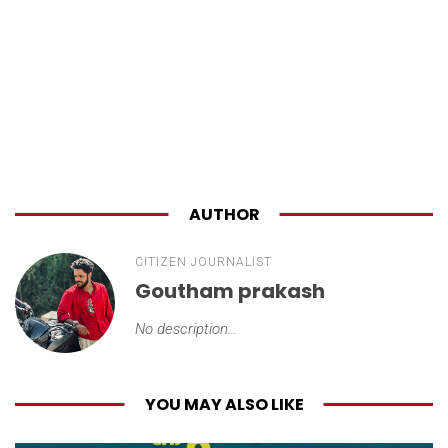
AUTHOR
CITIZEN JOURNALIST
Goutham prakash
No description...
YOU MAY ALSO LIKE