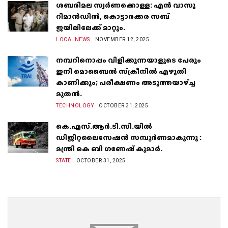
ശബരിമല സ്വർണക്കൊള്ള: എൻ വാസു
റിമാൻഡിൽ, കൊട്ടാരക്കര സബ്
ജയിലിലേക്ക് മാറ്റും.
LOCALNEWS
NOVEMBER 12, 2025
നമ്പറിനൊപ്പം വിളിക്കുന്നയാളുടെ പേരും
ഇനി മൊബൈൽ സ്‌ക്രീനില്‍ എഴുതി
കാണിക്കും; പരീക്ഷണം അടുത്തയാഴ്‌ച്ച
മുതല്‍.
TECHNOLOGY
OCTOBER 31, 2025
കെ.എസ്.ആർ.ടി.സി.യിൽ
ഡിജിറ്റലൈസേഷൻ സമ്പൂർണമാകുന്നു :
മന്ത്രി കെ ബി ഗണേഷ് കുമാർ.
STATE
OCTOBER 31, 2025