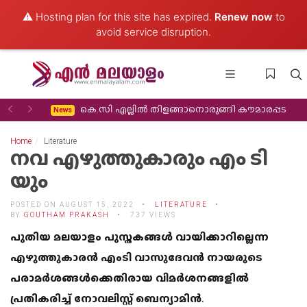
⚠️ Hosting plan for this site has expired.
Renew now
to
avoid service disruption.
Previous
Next
 തിരിച്ചുവരവ്
കെ.സി.എല്ലിൽ തിളങ്ങാനൊരുങ്ങി കൗമാരപ്പട
News
Home
Literature
നവ എഴുത്തുകാരും എം ടി
യും
POSTED ON AUGUST 15, 2022
LITERATURE
BY
GOUTHAM PRAKASH
737 VIEWS
പുതിയ മലയാളം പുസ്തകങ്ങള്‍ വായിക്കാറില്ലെന്ന
എഴുത്തുകാരന്‍ എംടി വാസുദേവന്‍ നായരുടെ
പരാമര്‍ശങ്ങള്‍ക്കെതിരായ വിമര്‍ശനങ്ങളില്‍
പ്രതികരിച്ച്‌ നോവലിസ്റ്റ് ബെന്യാമിന്‍.