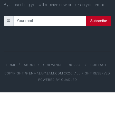
By subscribing you will receive new articles in your email.
Subscribe
HOME
ABOUT
GRIEVANCE REDRESSAL
CONTACT
COPYRIGHT © ENMALAYALAM.COM 2026. ALL RIGHT RESERVED.
POWERED BY
QUADLEO