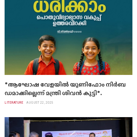
*ആഘോഷ വേളയിൽ യൂണിഫോം നിർബ
ഡമാക്കില്ലെന്ന് മന്ത്രി ശിവൻ കുട്ടി*.
LITERATURE
AUGUST 22, 2025