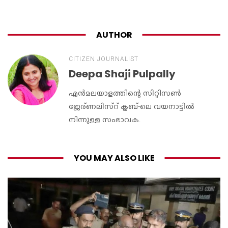
AUTHOR
CITIZEN JOURNALIST
Deepa Shaji Pulpally
എൻമലയാളത്തിന്റെ സിറ്റിസൺ
ജേര്ണലിസ്റ് ക്ലബ്-ലെ വയനാട്ടിൽ
നിന്നുള്ള സംഭാവക.
YOU MAY ALSO LIKE