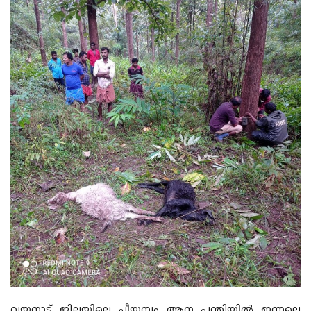
വയനാട് ജില്ലയിലെ ചീയമ്പം ആന പന്തിയിൽ ഇന്നലെ