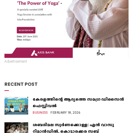
Advertisement
RECENT POST
കേരളത്തിന്റെ ആദ്യത്തെ സമഗ്ര ഡിസൈൻ
ഫെസ്റ്റിവൽ
BUSINESS
FEBRUARY 18, 2026
ശബരിമല സ്വർണക്കൊള്ള: എൻ വാസു
റിമാൻഡിൽ, കൊട്ടാരക്കര സബ്