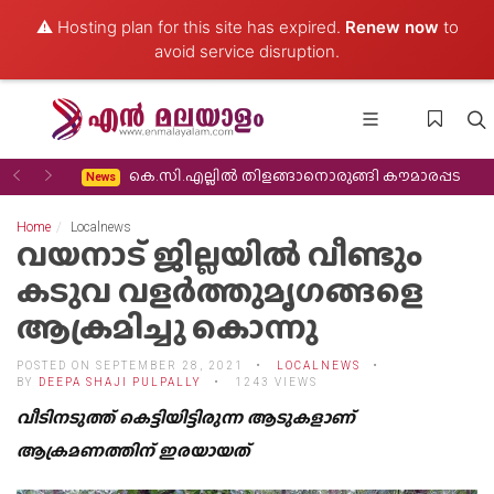
⚠️ Hosting plan for this site has expired.
Renew now
to
avoid service disruption.
Previous
Next
 തിരിച്ചുവരവ്
കെ.സി.എല്ലിൽ തിളങ്ങാനൊരുങ്ങി കൗമാരപ്പട
News
Home
Localnews
വയനാട് ജില്ലയിൽ വീണ്ടും
കടുവ വളർത്തുമൃഗങ്ങളെ
ആക്രമിച്ചു കൊന്നു
POSTED ON SEPTEMBER 28, 2021
LOCALNEWS
BY
DEEPA SHAJI PULPALLY
1243 VIEWS
വീടിനടുത്ത് കെട്ടിയിട്ടിരുന്ന ആടുകളാണ്
ആക്രമണത്തിന് ഇരയായത്