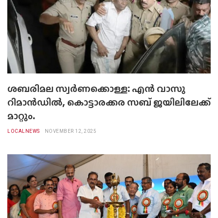
ശബരിമല സ്വർണക്കൊള്ള: എൻ വാസു
റിമാൻഡിൽ, കൊട്ടാരക്കര സബ് ജയിലിലേക്ക്
മാറ്റും.
LOCALNEWS
NOVEMBER 12, 2025