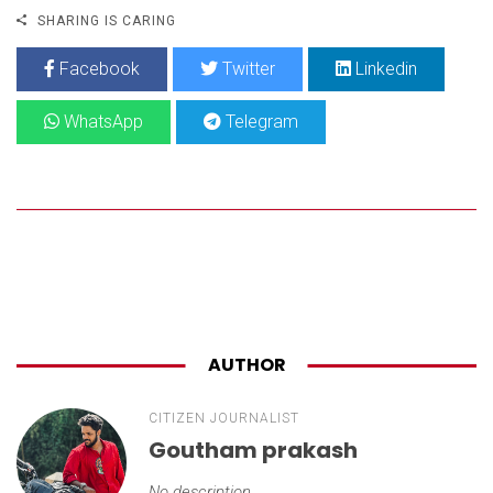
SHARING IS CARING
Facebook
Twitter
Linkedin
WhatsApp
Telegram
AUTHOR
CITIZEN JOURNALIST
Goutham prakash
No description...