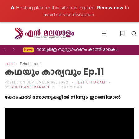
⚠️ Hosting plan for this site has expired.
Renew now
to
avoid service disruption.
Previous
Next
സമ്പൂർണ്ണ സൂര്യഗ്രഹണം കാത്ത് ലോകം
News
Home
Ezhuthakam
കഥയും കാര്യവും Ep.11
POSTED ON SEPTEMBER 02, 2022
EZHUTHAKAM
BY
GOUTHAM PRAKASH
1747 VIEWS
കോംഫർട് സോണുകളിൽ നിന്നും ഇറങ്ങിയാൽ