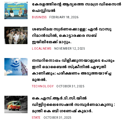
കേരളത്തിന്റെ ആദ്യത്തെ സമഗ്ര ഡിസൈൻ
ഫെസ്റ്റിവൽ
BUSINESS
FEBRUARY 18, 2026
ശബരിമല സ്വർണക്കൊള്ള: എൻ വാസു
റിമാൻഡിൽ, കൊട്ടാരക്കര സബ്
ജയിലിലേക്ക് മാറ്റും.
LOCALNEWS
NOVEMBER 12, 2025
നമ്പറിനൊപ്പം വിളിക്കുന്നയാളുടെ പേരും
ഇനി മൊബൈൽ സ്‌ക്രീനില്‍ എഴുതി
കാണിക്കും; പരീക്ഷണം അടുത്തയാഴ്‌ച്ച
മുതല്‍.
TECHNOLOGY
OCTOBER 31, 2025
കെ.എസ്.ആർ.ടി.സി.യിൽ
ഡിജിറ്റലൈസേഷൻ സമ്പൂർണമാകുന്നു :
മന്ത്രി കെ ബി ഗണേഷ് കുമാർ.
STATE
OCTOBER 31, 2025